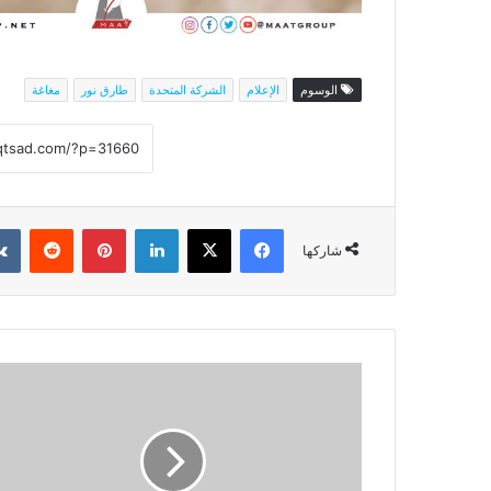
الوسوم
الإعلام
الشركة المتحدة
طارق نور
مغاغة
فيسبوك
‫X
لينكدإن
بينتيريست
شاركها
بلووم
القابضة
تحصد
جوائز
أفضل
مشروع