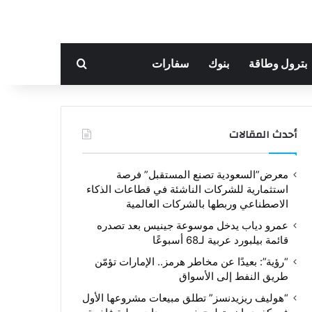
بحث عن
بترول وطاقة
بنوك
سفارات
أحدث المقالات
معرض”السعودية تصنع المستقبل” فرصة
استثمارية للشركات الناشئة في قطاعات الذكاء
الاصطناعي وربطها بالشركات العالمية
عمرو دياب يدخل موسوعة جينيس بعد تصدره
قائمة بيلبورد عربية لـ68 أسبوعًا
“رؤية”: بعيدًا عن مخاطر هرمز.. الإمارات تؤمّن
طريق النفط إلى الأسواق
“هوليف ريزيدنسز” تطلق مبيعات مشروعها الأول