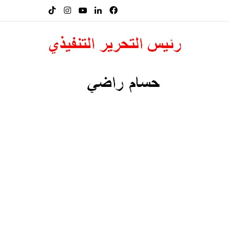
فيسبوك
لينكدإن
‫YouTube
انستقرام
‫TikTok