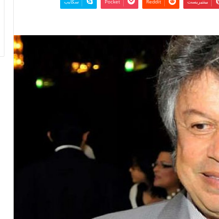
بينتيريست
‫Pocket
سكايب