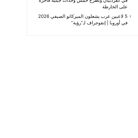
في كفردبيان وتطرح خمس وحدات جبلية فاخرة
على الخارطة
5 لاعبين عرب يشعلون الميركاتو الصيفي 2026
في أوروبا | إنفوجراف لـ”رؤية”