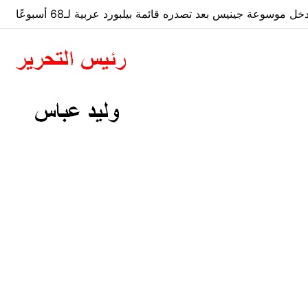
 موسوعة جينيس بعد تصدره قائمة بيلبورد عربية لـ68 أسبوعًا