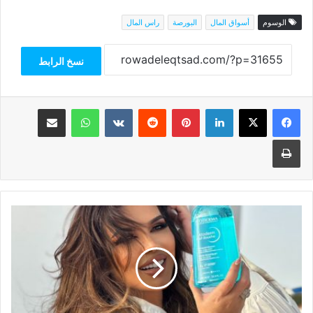
الوسوم
أسواق المال
البورصة
راس المال
نسخ الرابط
فيسبوك
‫X
لينكدإن
بينتيريست
واتساب
مشاركة عبر البريد
طباعة
جفاف
البشرة
أحد
أبرز
المشكلات
ازعاجا
فما