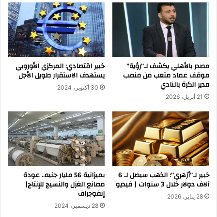
ضمن
جوائز
العقارات
العربية
مصدر بالأهلي يكشف لـ”رؤية”
خبير اقتصادي: المركزي الأوروبي
موقف عماد متعب من منصب
يستهدف الاستقرار طويل الأجل
مدير الكرة بالنادي
30 أكتوبر، 2024
21 أبريل، 2026
خبير لـ”أزهري”: الذهب سيصل لـ 6
بميزانية 56 مليار جنيه.. عودة
آلاف دولار خلال 3 سنوات | فيديو
مصانع الغزل والنسيج للإنتاج|
إنفوجراف
28 يناير، 2026
28 ديسمبر، 2024