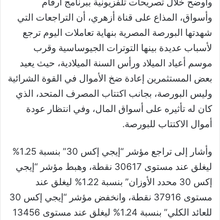
وأوضح خلال تصريحات تلفزيونية ببرنامج أرقام
وأسواق، المذاع على قناة أزهري، أن التراجعات التي
شهدتها البورصة المصرية بنهاية تعاملات اليوم ترجع
لأسباب عديدة بينها التوترات الجيوساسية وقرب
موسم أعياد الميلاد ورأس السنة الميلادية، حيث يعيد
بعض المستثمرين إعادة ضخ الأموال في القوة الشرائية
وليس البورصة، بجانب اكتتاب المصرف المتحد، الذي
كان له تأثيره على أسواق المال، وفي انتظار عودة
أموال الاكتتاب للبورصة.
وأشار إلى تراجع مؤشر “إيجي إكس 30” بنسبة 1.25%
ليغلق عند مستوى 30617 نقطة، وهبط مؤشر “إيجي
إكس 30 محدد الأوزان” بنسبة 1.22% ليغلق عند
مستوى 37916 نقطة، وانخفض مؤشر “إيجي إكس 30
للعائد الكلي” بنسبة 1.24% ليغلق عند مستوى 13456