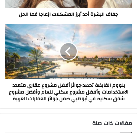
الحل
جفاف البشرة أحد أبرز المشكلات ازعاجا فما الحل
بلووم
القابضة
تحصد
جوائز
أفضل
مشروع
عقاري
متعدد
الاستخدامات
بلووم القابضة تحصد جوائز أفضل مشروع عقاري متعدد
وأفضل
الاستخدامات وأفضل مشروع سكني للعام وأفضل مشروع
مشروع
شقق سكنية في أبوظبي ضمن جوائز العقارات العربية
سكني
للعام
وأفضل مشروع
شقق
مقالات ذات صلة
سكنية
في
أبوظبي