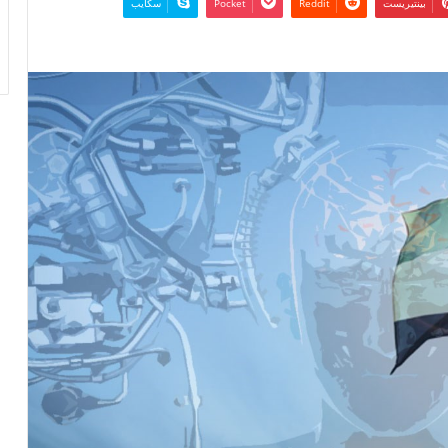
بينتيريست
‫Pocket
سكايب