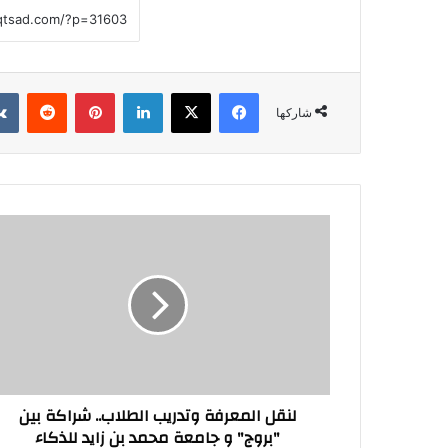
فيسبوك
‫X
لينكدإن
بينتيريست
شاركها
لنقل
المعرفة
وتدريب
الطلاب..
شراكة
بين
"بروج"
و
جامعة
لنقل المعرفة وتدريب الطلاب.. شراكة بين
محمد
"بروج" و جامعة محمد بن زايد للذكاء
بن