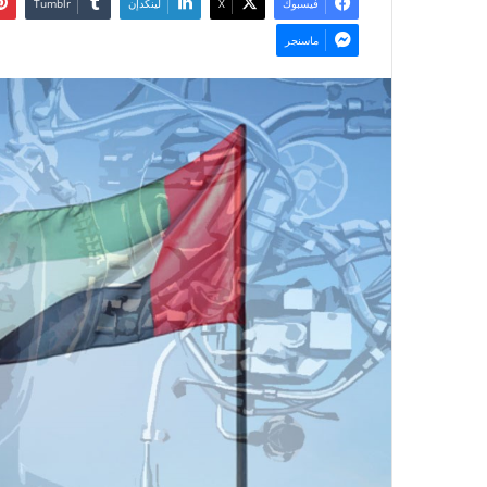
فيسبوك
‫X
لينكدإن
ماسنجر