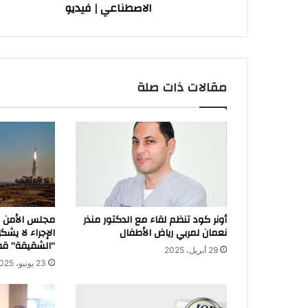
الاصطناعي | فيديو
زايد
للذكاء
الاصطناعي
|
فيديو
مقالات ذات صلة
أونر كود تنظم لقاء مع الدكتور منذر
مجلس الأمن ال
نعمان لمربي رياض الأطفال
الإجراء لا يشكل
“الشقيقة” قط
29 أبريل، 2025
23 يونيو، 2025