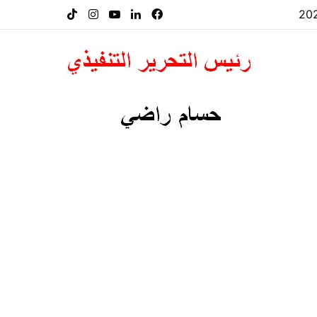
فيسبوك
لينكدإن
‫YouTube
انستقرام
‫TikTok