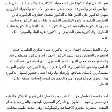
شهد الحفل توافدًا كبيرًا من الشخصيات الأكاديمية والاجتماعية أضفى عليه
جوًا من العلم والمعرفة، حيث حضر نخبة من الأساتذة والخبراء البارزين،
منهم: الدكتور علي الدين هلال، الدكتور مجدي حجازي، الدكتورة فاتن
الحناوي، الدكتورة عايدة النبلاوي، الدكتورة علياء رافع، الدكتورة سامية
قدري، الدكتورة عالية عبد العال، الدكتور خالد عبد الفتاح، الدكتورة شادية
القناوي، والدكتورة منى الحديدي، والدكتورة عزة البنا، والمؤثرة ملك
حاتم.
وكان الحفل بمثابة احتفاء بإرث الدكتورة علياء شكري العلمي، حيث
استعرض الحضور، ومن بينهم الدكتور أحمد زايد والدكتور مصطفى جاد
والدكتور محمد محي الدين، الدور المحوري الذي لعبته في دعم البحث
العلمي وتشجيع الباحثين. وقد أكدوا على تأثيرها الكبير في حياتهم المهنية،
مستذكرين بامتنان نصائحها وإرشاداتها. وقد أضفى حضور ابنتيها، الدكتورة
هناء الجوهري والدكتورة أميرة الجوهري، لمسة إنسانية عميقة على
الحفل.
تُعد مؤسسة تواصل مؤسسة غير ربحية تعمل على تعزيز الابتكار والتعليم
في مصر. وتقوم، بالتعاون مع المركز المصري للبحوث والتدريب، بإصدار
المجلة المصرية للعلوم الاجتماعية والسلوكية، وهي مجلة علمية محكمة