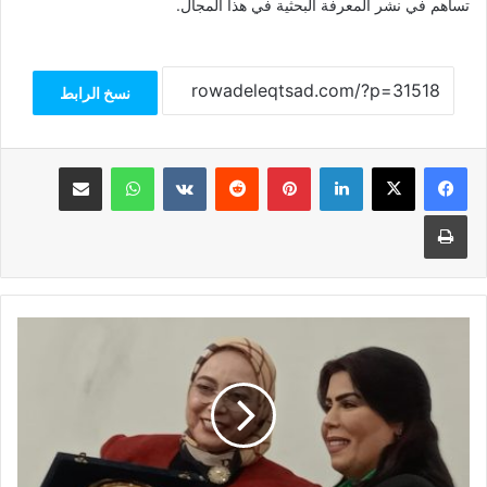
تساهم في نشر المعرفة البحثية في هذا المجال.
نسخ الرابط
فيسبوك
‫X
لينكدإن
بينتيريست
واتساب
مشاركة عبر البريد
طباعة
"BILSIMA
2024:
حوار
عالمي
حول
الابتكار
من