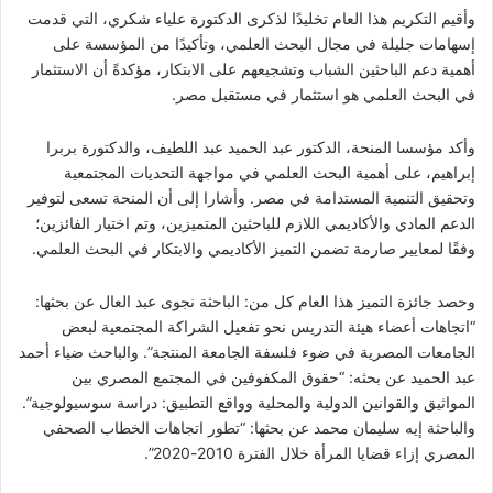
وأقيم التكريم هذا العام تخليدًا لذكرى الدكتورة علياء شكري، التي قدمت
إسهامات جليلة في مجال البحث العلمي، وتأكيدًا من المؤسسة على
أهمية دعم الباحثين الشباب وتشجيعهم على الابتكار، مؤكدةً أن الاستثمار
في البحث العلمي هو استثمار في مستقبل مصر.
وأكد مؤسسا المنحة، الدكتور عبد الحميد عبد اللطيف، والدكتورة بربرا
إبراهيم، على أهمية البحث العلمي في مواجهة التحديات المجتمعية
وتحقيق التنمية المستدامة في مصر. وأشارا إلى أن المنحة تسعى لتوفير
الدعم المادي والأكاديمي اللازم للباحثين المتميزين، وتم اختيار الفائزين؛
وفقًا لمعايير صارمة تضمن التميز الأكاديمي والابتكار في البحث العلمي.
وحصد جائزة التميز هذا العام كل من: الباحثة نجوى عبد العال عن بحثها:
“اتجاهات أعضاء هيئة التدريس نحو تفعيل الشراكة المجتمعية لبعض
الجامعات المصرية في ضوء فلسفة الجامعة المنتجة”. والباحث ضياء أحمد
عبد الحميد عن بحثه: “حقوق المكفوفين في المجتمع المصري بين
المواثيق والقوانين الدولية والمحلية وواقع التطبيق: دراسة سوسيولوجية”.
والباحثة إيه سليمان محمد عن بحثها: “تطور اتجاهات الخطاب الصحفي
المصري إزاء قضايا المرأة خلال الفترة 2010-2020”.