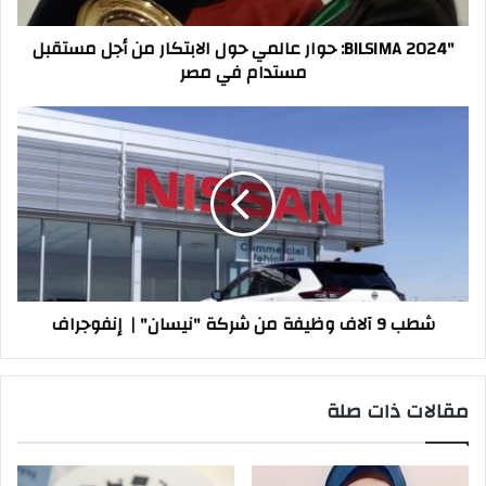
أجل
مستقبل
"BILSIMA 2024: حوار عالمي حول الابتكار من أجل مستقبل
مستدام
مستدام في مصر
في
مصر
شطب
9
آلاف
وظيفة
من
شركة
"نيسان"
|
إنفوجراف
شطب 9 آلاف وظيفة من شركة "نيسان" | إنفوجراف
مقالات ذات صلة