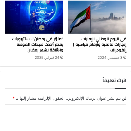
في اليوم الوطني للإمارات..
“منوّر في رمضان”.. سنتربوينت
إنجازات عالمية وأرقام قياسية |
يقدم أحدث صيحات الموضة
إنفوجراف
والأناقة لشهر رمضان
3 ديسمبر، 2024
24 فبراير، 2025
اترك تعليقاً
لن يتم نشر عنوان بريدك الإلكتروني.
الحقول الإلزامية مشار إليها بـ
*
ا
ل
ت