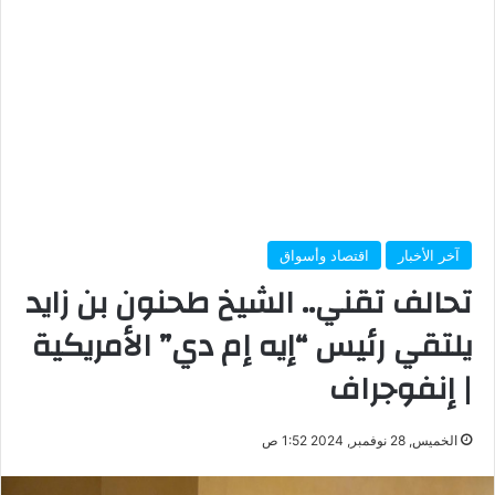
آخر الأخبار
اقتصاد وأسواق
تحالف تقني.. الشيخ طحنون بن زايد
يلتقي رئيس “إيه إم دي” الأمريكية
| إنفوجراف
الخميس, 28 نوفمبر, 2024 1:52 ص