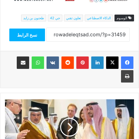
الوسوم
الذكاء الاصطناعي
تعاون تقني
جي 42
طحنون بن زايد
نسخ الرابط
فيسبوك
‫X
لينكدإن
بينتيريست
واتساب
مشاركة عبر البريد
طباعة
جي
إف
إتش
تبتكر
مستقبل
العقارات: