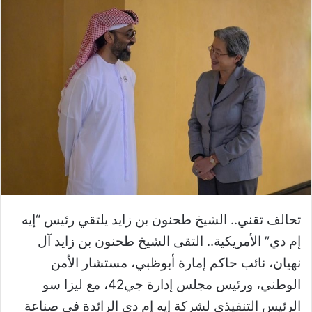
تحالف تقني.. الشيخ طحنون بن زايد يلتقي رئيس “إيه
إم دي” الأمريكية.. التقى الشيخ طحنون بن زايد آل
نهيان، نائب حاكم إمارة أبوظبي، مستشار الأمن
الوطني، ورئيس مجلس إدارة جي42، مع ليزا سو
الرئيس التنفيذي لشركة إيه إم دي الرائدة في صناعة