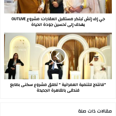
مشروع
OUTLIVE
يهدف
جي إف إتش تبتكر مستقبل العقارات: مشروع OUTLIVE
إلى
يهدف إلى تحسين جودة الحياة
تحسين
جودة
الحياة
"فانتدج
للتنمية
العمرانية
"
تطلق
مشروع
سكنى
بطابع
فندقى
"فانتدج للتنمية العمرانية " تطلق مشروع سكنى بطابع
بالقاهرة
فندقى بالقاهرة الجديدة
الجديدة
مقالات ذات صلة