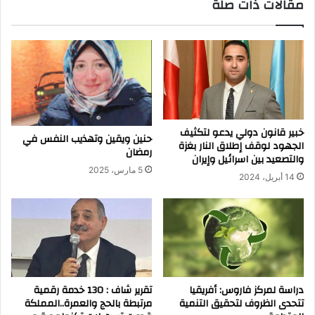
مقالات ذات صلة
خبير قانون دولي يدعو لتكثيف
حنين ويقين وتهذيب النفس في
الجهود لوقف إطلاق النار بغزة
رمضان
والتصعيد بين اسرائيل وإيران
5 مارس، 2025
14 أبريل، 2024
دراسة لمركز فاروس: أفريقيا
تقرير شاف : 130 خدمة رقمية
تتحدى الظروف لتحقيق التنمية
مرتبطة بالحج والعمرة..المملكة