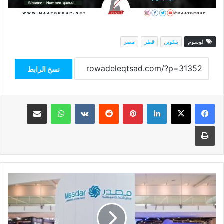
الوسوم
بتكوين
قطر
مصر
نسخ الرابط
فيسبوك
‫X
لينكدإن
بينتيريست
واتساب
مشاركة عبر البريد
طباعة
خبير:
تعاون
جاهز
مستقبل
مصر