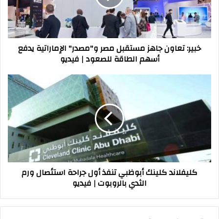
و"مصدر"
الإماراتية
يدفع
أسهم
خبير: تعاون جاهز مستقبل مصر و"مصدر" الإماراتية يدفع
الطاقة
أسهم الطاقة للصعود | فيديو
للصعود
|
فيديو
كليفلاند
كلينك
أبوظبي
تنفذ
أول
جراحة
استئصال
ورم
الثدي
كليفلاند كلينك أبوظبي تنفذ أول جراحة استئصال ورم
بالروبوت
الثدي بالروبوت | فيديو
|
فيديو