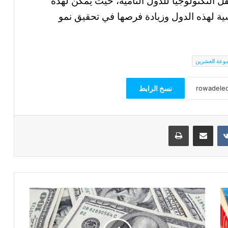
 التكنولوجيا للدول النامية، حيث يمكن لهذه
ة لهذه الدول وزيادة فرصها في تحقيق نمو
وعة العشرين
نسخ الرابط
مشاركة عبر البريد
طباعة
دراسة
لـ"مركز
فاروس":
استمرار