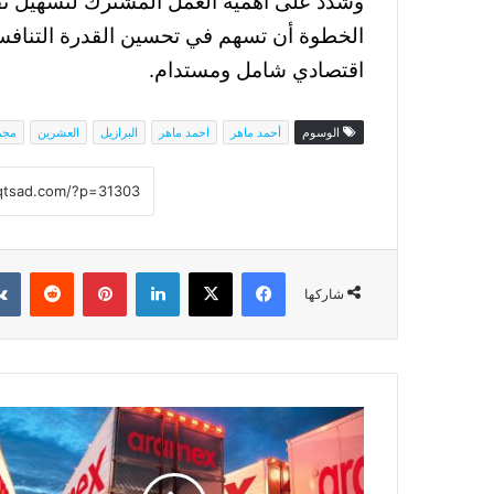
وشدد على أهمية العمل المشترك لتسهيل نقل
الخطوة أن تسهم في تحسين القدرة التنافسي
اقتصادي شامل ومستدام.
الوسوم
أحمد ماهر
احمد ماهر
البرازيل
العشرين
مجم
فيسبوك
‫X
لينكدإن
بينتيريست
شاركها
أسهم
وشركات:
"أرامكس"
رائدة