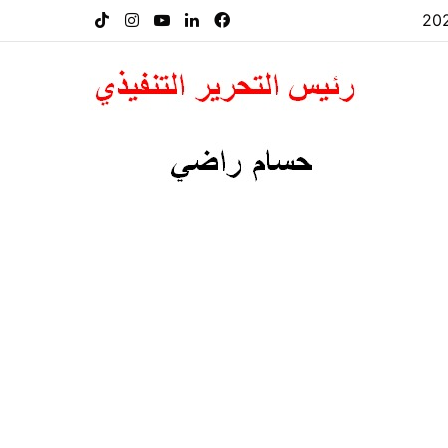
فيسبوك
لينكدإن
‫YouTube
انستقرام
‫TikTok