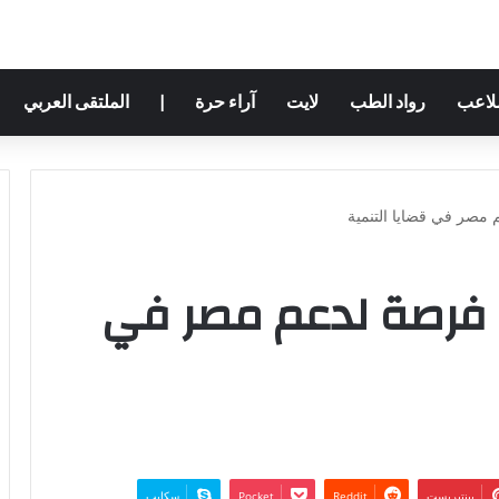
ملاعب
رواد الطب
لايت
آراء حرة
|
الملتقى العربي
 مصر في قضايا التنمية
ن فرصة لدعم مصر في
بينتيريست
‫Pocket
سكايب