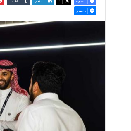
فيسبوك
‫X
لينكدإن
ماسنجر