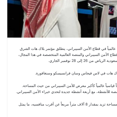
 عالمياً في قطاع الأمن السيبراني، ينطلق مؤتمر بلاك هات الشرق
لأسرع نمواً في قطاع الأمن السيبراني والمنصة العالمية المتخصصة في هذا المجال،
2 إلى 28 نوفمبر الجاري.
لاك هات في لاس فيجاس وسان فرانسيسكو وسنغافورة.
 مربع، ليسجل رقماً قياسياً عالمياً كأكبر معرض للأمن السيبراني من حيث المساحة.
من المقرر إطلاق النسخة الثالثة من المؤتمر السنوي على مساحة تزيد بمقدار 8 آلاف متراً مربعاً عن أقرب منافسيه، ما يمثل