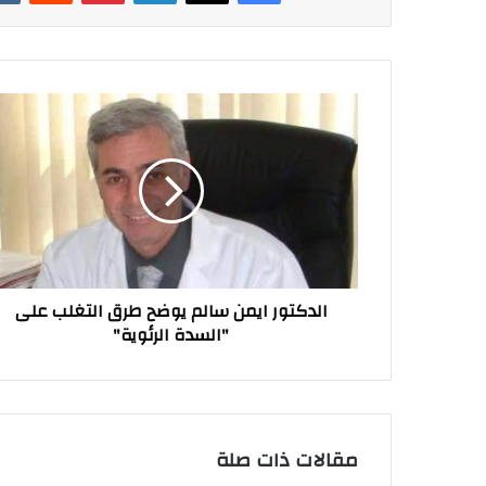
الدكتور
ايمن
سالم
يوضح
طرق
التغلب
على
"السدة
الرئوية"
الدكتور ايمن سالم يوضح طرق التغلب على
"السدة الرئوية"
مقالات ذات صلة