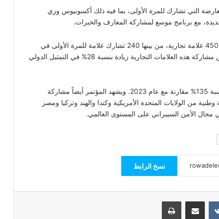
 العارضة التي تشارك للمرة الأولى، بما فيه ذلك أكسونيوس وزي
ديدة، مع برنامج موسع لمشاركة المعارف والخبرات.
تتميز دورة هذا العام بمشاركة جهات عارضة تمثل أكثر من 450 علامة تجارية، من بينها 240 تشارك علامة للمرة الأولى في
المؤتمر، حيث نفدت المساحات المخصصة للفعالية. وتعكس مشاركة هذه العلامات التجارية زيادة بنسبة 28% في التمثيل الدولي
كما تشارك في الفعالية 40 شركة ناشئة، ما يمثل زيادة بنسبة 135% مقارنة مع عام 2023. ويشهد المؤتمر أيضاً مشاركة
ود ستة أجنحة وطنية من الولايات المتحدة الأمريكية وكندا والهند وتركيا ومصر
في مجال الأمن السيبراني على المستوى العالمي.
نسخ الرابط
مشاركة عبر البريد
طباعة