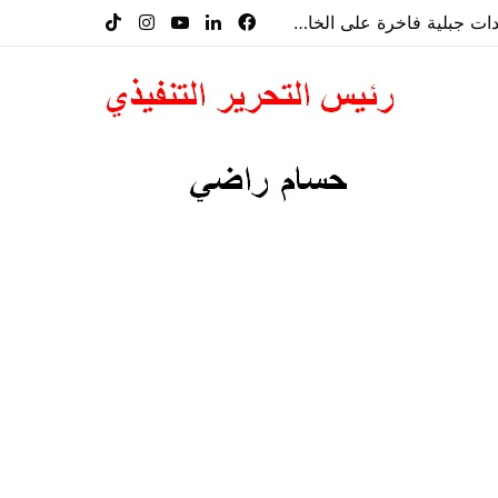
فيسبوك
لينكدإن
‫YouTube
انستقرام
‫TikTok
“هوليف ريزيدنسز” تطلق مبيعات مشروعها الأول في كفردبيان وتطرح خمس وحدات جبلية فاخرة على الخارطة