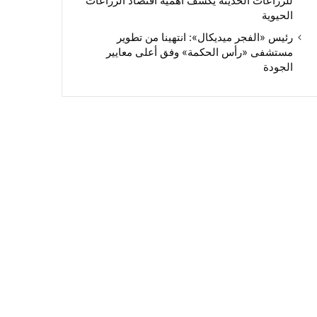
للزراعات الحديثة يكشف أهمية اقتصاد الزراعات
الحيوية
رئيس «الفجر ميديكال»: انتهينا من تطوير
مستشفى «رأس الحكمة» وفق أعلى معايير
الجودة