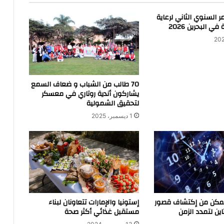
 السنوي الثاني لرعاية
ي البحرين 2026
70 طالب من الشباب و ضعاف السمع
يشاركون أندية روتاري في معسكر
لتحقيق الشمولية
1 ديسمبر، 2025
تمكن من إكتشاف قصور
إستونيا والإمارات تتعاونان لبناء
ين لتمدد الزمن
مستقبل غذائي أكثر صحة