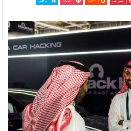
بينتيريست
‫Pocket
سكايب