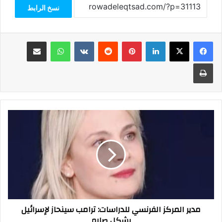
نسخ الرابط
فيسبوك
‫X
لينكدإن
بينتيريست
واتساب
مشاركة عبر البريد
طباعة
مدير
المركز
الفرنسي
للدراسات:
ترامب
سينحاز
لإسرائيل
بشكل
صارم
مدير المركز الفرنسي للدراسات: ترامب سينحاز لإسرائيل
بشكل صارم