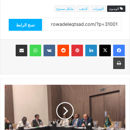
الوسوم
التوترات
الذهب
مايكل ممدوح
نسخ الرابط
فيسبوك
‫X
لينكدإن
بينتيريست
واتساب
مشاركة عبر البريد
طباعة
"مركز
فاروس"
يشارك
بندوة
الترويج
لمنطقة
التجارة