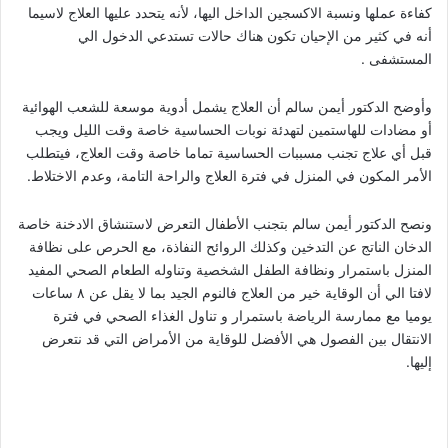
كفاءة عملها ونسبة الاكسجين الداخل اليها، لأنه يتحدد عليها العلاج لاسيما
أنه في كثير من الإحيان تكون هناك حالات تستدعي الدخول الي
المستشفى .
وأوضح الدكتور أيمن سالم أن العلاج يشمل أدوية موسعة للشعب الهوائية
أو مضادات للهاستمين لتهدئة نوبات الحساسية خاصة وقت الليل ويجب
قبل أي علاج تجنب مسببات الحساسية تماما خاصة وقت العلاج، فيتطلب
الأمر المكون في المنزل في فترة العلاج والراحة التامة، وعدم الاختلاط.
ونصح الدكتور أيمن سالم بتجنب الأطفال التعرض لاستنشاق الادخنة خاصة
الدخان الناتج عن التدخين وكذلك الروائح النفاذة، مع الحرص على نظافة
المنزل باستمرار ونظافة الطفل الشخصية وتناوله الطعام الصحي المفيد
لافتا الي أن الوقاية خير من العلاج فالنوم الجيد بما لا يقل عن ٨ ساعات
يوميا مع ممارسة الرياضة باستمرار و تناول الغذاء الصحي في فترة
الانتقال بين الفصول هي الأفضل للوقاية من الأمراض التي قد نتعرض
إليها.