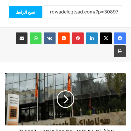
نسخ الرابط
فيسبوك
‫X
لينكدإن
بينتيريست
واتساب
مشاركة عبر البريد
طباعة
الجزائر
تطرح
6
حقول
نفط
وغاز
للتطوير
|
إنفوجراف