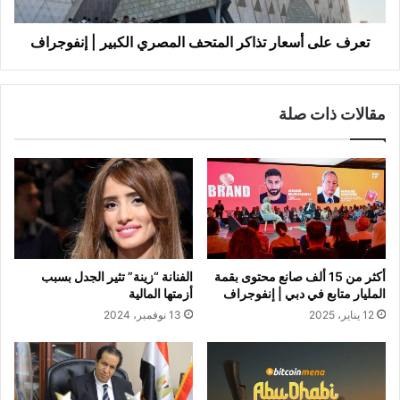
|
إنفوجراف
تعرف على أسعار تذاكر المتحف المصري الكبير | إنفوجراف
مقالات ذات صلة
أكثر من 15 ألف صانع محتوى بقمة
الفنانة “زينة” تثير الجدل بسبب
المليار متابع في دبي | إنفوجراف
أزمتها المالية
12 يناير، 2025
13 نوفمبر، 2024