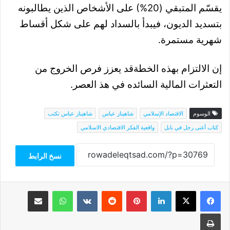
يقسّم المتبقي (20%) على الأشخاص الذين يطالبونه
بتسديد الديون، فيبدأ بالسداد لهم على شكل أقساط
شهرية مستمرة.
إن الالتزام بهذه الخطةقد يعزز فرص الخروج من
التعثرات المالية السائده في هذ العصر.
الوسوم
الاقتصاد الإسلامي
شاهيناز عباس
شاهيناز عباس تكتب
كتاب أغنى رجل في بابل
واقعية الفكر الاقتصادي الاسلامي
نسخ الرابط
فيسبوك
‫X
لينكدإن
بينتيريست
واتساب
مشاركة عبر البريد
طباعة