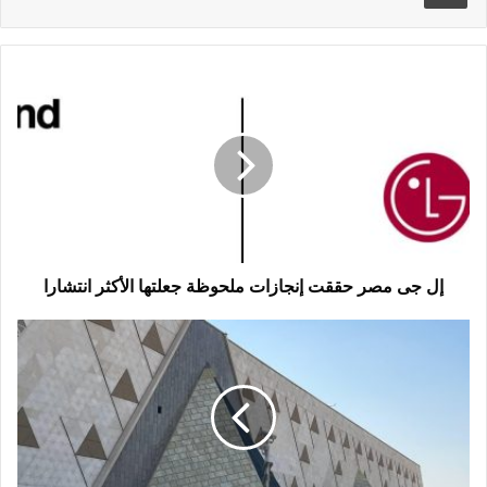
إل
جى
مصر
حققت
إنجازات
ملحوظة
جعلتها
الأكثر
انتشارا
إل جى مصر حققت إنجازات ملحوظة جعلتها الأكثر انتشارا
تعرف
على
أسعار
تذاكر
المتحف
المصري
الكبير