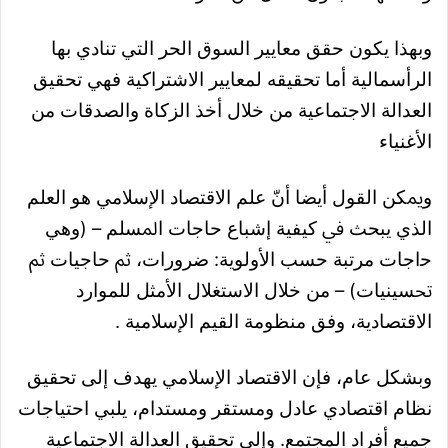
وبهذا يكون حقق معايير السوق الحر التي تنادي بها
الرأسمالية أما تحقيقه لمعايير الاشتراكية فهي تحقيق
العدالة الاجتماعية من خلال أخذ الزكاة والصدقات من
الأغنياء
وﳝﻜﻦ اﻟﻘﻮل أﻳﻀﺎ أنّ ﻋﻠﻢ اﻻﻗﺘﺼﺎد اﻹﺳﻼﻣﻲ ﻫﻮ اﻟﻌﻠﻢ
اﻟﺬي ﻳﺒﺤﺚ ﰲ ﻛﻴﻔﻴﺔ إﺷﺒﺎع ﺣﺎﺟﺎت اﳌﺴﻠﻢ – (وﻫﻲ
ﺣاﺟﺎت ﻣﺮﺗﺒﺔ ﺣﺴﺐ اﻷوﻟﻮﻳﺔ: ﺿﺮورات، ﰒ ﺣﺎﺟﻴﺎت ﰒ
ﲢﺴﻴﻨﻴﺎت) – ﻣﻦ ﺧﻼل اﻻﺳﺘﻐﻼل اﻷﻣﺜﻞ ﻟﻠﻤﻮارد
اﻻﻗﺘﺼﺎدﻳﺔ، وﻓﻖ ﻣﻨﻈﻮﻣﺔ اﻟﻘﻴﻢ اﻹﺳﻼﻣﻴﺔ .
وبشكل عام، فإن الاقتصاد الإسلامي يهدف إلى تحقيق
نظام اقتصادي عادل ومستقر ومستدام، يلبي احتياجات
جميع أفراد المجتمع. وإلى تحقيق العدالة الاجتماعية