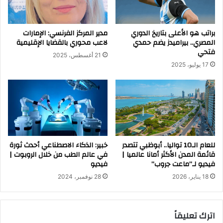
براتب هو الأعلى بتاريخ الدوري
مدير المركز الفرنسي: الإمارات
المصري.. بيراميدز يضم حمدي
لاعب محوري بالقضايا الإقليمية
فتحي
21 أغسطس، 2025
17 يوليو، 2025
للعام الـ10 تواليا.. أبوظبي تتصدر
خبير: الذكاء الاصطناعي أحدث ثورة
قائمة المدن الأكثر أمانا عالميا |
في عالم الطب من خلال الروبوت |
فيديو لـ”ماعت جروب”
فيديو
18 يناير، 2026
28 نوفمبر، 2024
اترك تعليقاً