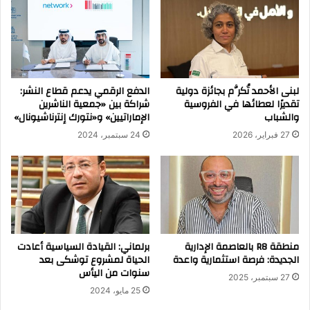
لبنى الأحمد تُكرَّم بجائزة دولية
الدفع الرقمي يدعم قطاع النشر:
تقديرًا لعطائها في الفروسية
شراكة بين «جمعية الناشرين
والشباب
الإماراتيين» و«نتورك إنترناشيونال»
27 فبراير، 2026
24 سبتمبر، 2024
منطقة R8 بالعاصمة الإدارية
برلماني: القيادة السياسية أعادت
الجديدة: فرصة استثمارية واعدة
الحياة لمشروع توشكى بعد
سنوات من اليأس
27 سبتمبر، 2025
25 مايو، 2024