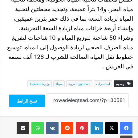
مياه البحر، و14 بئراً عميقة، وتجديد محطتين لتحلية
المياه لزيادة السعة بما في ذلك حفر بئرين عميقين،
وإنشاء أربعة خزانات مياه لزيادة السعة التخزينية،
وشراء 50 شاحنة لتوزيع المياه و 10 شاحنات لتفريغ
مياه الصرف الصحي لزيادة الوصول إلى المياه، توسيع
خطوط نقل المياه الصالحة للشرب لـ 126 ألف نسمة
في العريش .
الوسوم
استثمارات
الصناديق العربية
سيناء
وزارة التخطيط
نسخ الرابط
فيسبوك
‫X
لينكدإن
بينتيريست
واتساب
مشاركة عبر البريد
طباعة