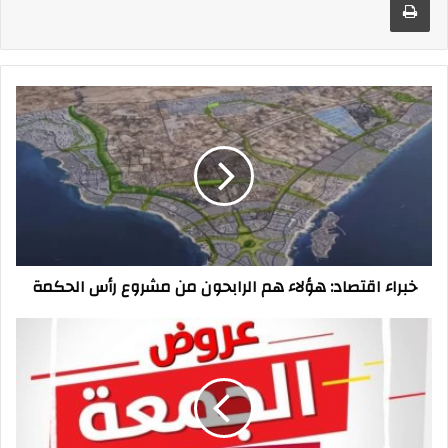
خبراء
اقتصاد:
هؤلاء
هم
الرابحون
من
مشروع
رأس
الحكمة
خبراء اقتصاد: هؤلاء هم الرابحون من مشروع رأس الحكمة
9
نصائح
للحصول
على
أكبر
الخصومات