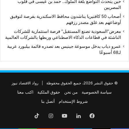
حين يتحدث التواضع بلغة الملوك.. حمد بن عيسى في قلوب
المصريين
أصحاب 50 كافتيريا يناشدون محافظ الاسكندرية بفرصة لتوفيق
أوضاعهم بعد غلق مصدر رزقهم
معرض”السعودية تصنع المستقبل” فرصة استثمارية للشركات
الناشئة في قطاعات الذكاء الاصطناعي وربطها بالشركات العالمية
عمرو دياب يدخل موسوعة جينيس بعد تصدره قائمة بيلبورد عربية
لـ68 أسبوعًا
© حقوق النشر 2026، جميع الحقوق محفوظة |
رواد الاقتصاد نيوز
سياسة الخصوصية
من نحن
حقوق الملكية
اكتب معنا
شروط الإستخدام
أتصل بنا
فيسبوك
لينكدإن
‫YouTube
انستقرام
‫TikTok