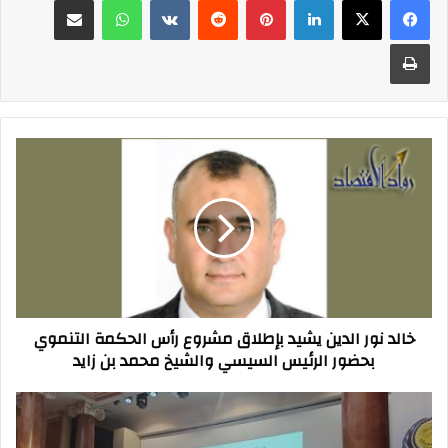
طباعة
خالد
نور
الدين
يشيد
بإطلاق
مشروع
رأس
الحكمة
التنموي
خالد نور الدين يشيد بإطلاق مشروع رأس الحكمة التنموي
بحضور
بحضور الرئيس السيسي والشيخ محمد بن زايد
الرئيس
السيسي
والشيخ
خبير
محمد
ذكاء
بن
اصطناعي: