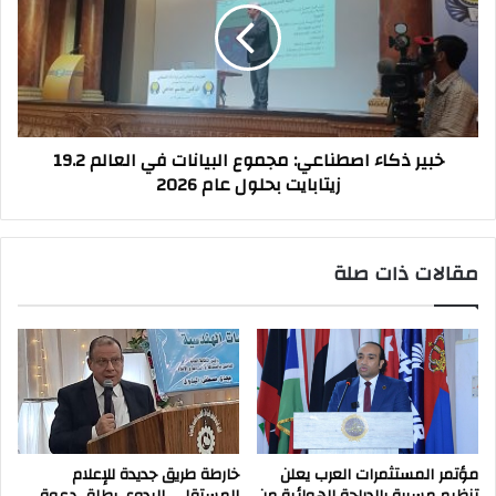
زايد
مجموع
البيانات
في
العالم
19.2
زيتابايت
خبير ذكاء اصطناعي: مجموع البيانات في العالم 19.2
بحلول
زيتابايت بحلول عام 2026
عام
2026
مقالات ذات صلة
مؤتمر المستثمرات العرب يعلن
خارطة طريق جديدة للإعلام
تنظيم مسيرة بالدراجة الهوائية من
المستقل… البدوي يطلق دعوة