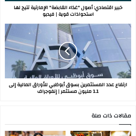
استحواذات
خبير اقتصادي: أصول "غذاء القابضة" الإمارتية تتيح لها
قوية
استحواذات قوية | فيديو
|
فيديو
ارتفاع
عدد
المستثمرين
بسوق
أبوظبي
للأوراق
المالية
إلى
1.1
ارتفاع عدد المستثمرين بسوق أبوظبي للأوراق المالية إلى
مليون
1.1 مليون مستثمر | إنفوجراف
مستثمر
|
إنفوجراف
مقالات ذات صلة