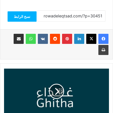
نسخ الرابط
فيسبوك
‫X
لينكدإن
بينتيريست
واتساب
مشاركة عبر البريد
طباعة
خبير
اقتصادي:
أصول
"غذاء
القابضة"
الإمارتية
تتيح
لها