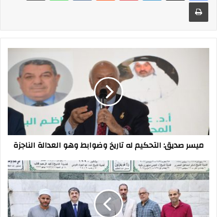
طباعة
ميسر
صديق:
التحكيم
له
تاريخ
وضوابط
وهو
العدالة
الناجزة
ميسر صديق: التحكيم له تاريخ وضوابط وهو العدالة الناجزة
هل
تعلم
جذور
شيخ
المداحين
سيد