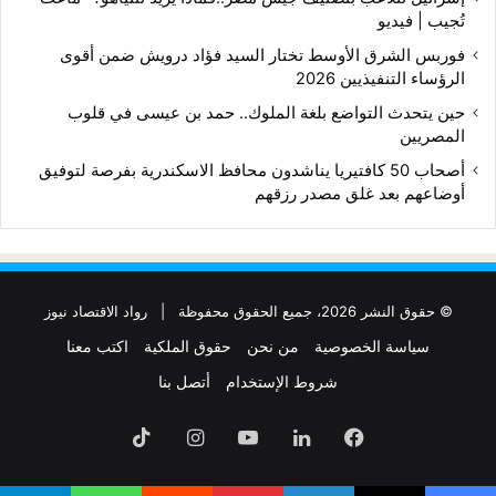
تُجيب | فيديو
فوربس الشرق الأوسط تختار السيد فؤاد درويش ضمن أقوى
الرؤساء التنفيذيين 2026
حين يتحدث التواضع بلغة الملوك.. حمد بن عيسى في قلوب
المصريين
أصحاب 50 كافتيريا يناشدون محافظ الاسكندرية بفرصة لتوفيق
أوضاعهم بعد غلق مصدر رزقهم
© حقوق النشر 2026، جميع الحقوق محفوظة |
رواد الاقتصاد نيوز
سياسة الخصوصية
من نحن
حقوق الملكية
اكتب معنا
شروط الإستخدام
أتصل بنا
فيسبوك
لينكدإن
‫YouTube
انستقرام
‫TikTok