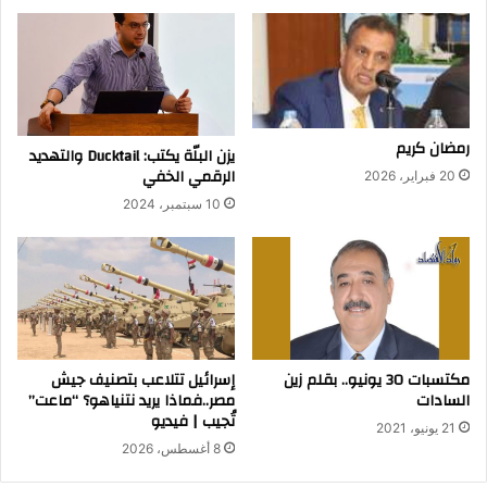
رمضان كريم
يزن البلّة يكتب: Ducktail والتهديد
الرقمي الخفي
20 فبراير، 2026
10 سبتمبر، 2024
إسرائيل تتلاعب بتصنيف جيش
مكتسبات 30 يونيو.. بقلم زين
مصر..فماذا يريد نتنياهو؟ “ماعت”
السادات
تُجيب | فيديو
21 يونيو، 2021
8 أغسطس، 2026