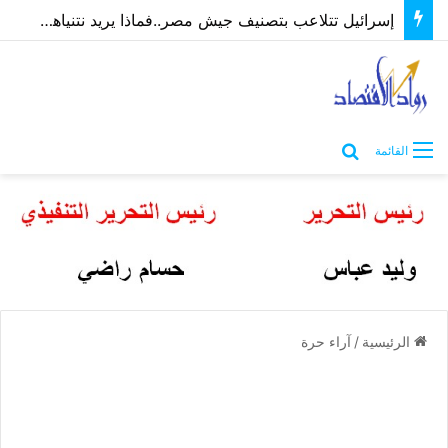
إسرائيل تتلاعب بتصنيف جيش مصر..فماذا يريد نتنياهو؟ “ماعت” تُجيب | فيديو
بحث عن
القائمة
الرئيسية
/
آراء حرة