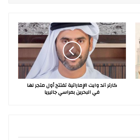
كارتر
آند
وايت
الإماراتية
تفتتح
أول
متجر
لها
في
كارتر آند وايت الإماراتية تفتتح أول متجر لها
البحرين
في البحرين بمراسي جاليريا
بمراسي
جاليريا