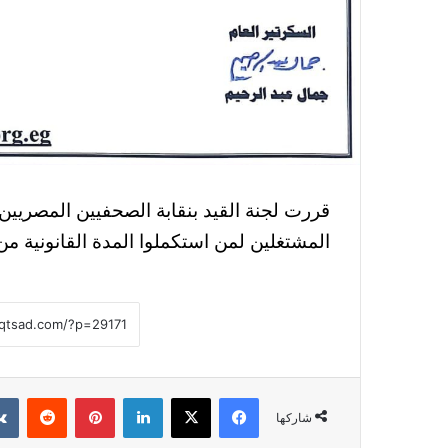
قررت لجنة القيد بنقابة الصحفيين المصريين
المشتغلين لمن استكملوا المدة القانونية من 
فيسبوك
‫X
لينكدإن
بينتيريست
شاركها