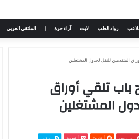
ملاعب
رواد الطب
لايت
آراء حرة
|
الملتقى العربي
وراق المتقدمين للنقل لجدول المشتغلين
 باب تلقي أوراق
دول المشتغلين
بينتيريست
‫Pocket
سكايب