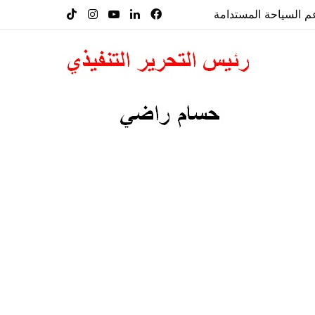
فيسبوك
لينكدإن
‫YouTube
انستقرام
‫TikTok