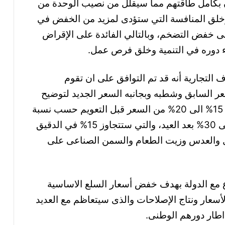
ن بكامل طاقتهم مما سيقلل من نصيب الوحدة من
 وخلق المنافسة التي ستؤدى لمزيد من الخفض في
لى خفض التضخم، وبالتالي الفائدة على الإقراض
ء دوره في التنمية وخلق فرص عمل.
 التجارية أنه قد تم التوافق على ان تقوم
 48 ساعة بوضع السعر السابق وشطبه وبجانبه السعر الجديد لتوضيح
نسب الخفض لكل سلعة والتي ستتراوح من 15% الى 20% من السعر قبل التعويم حسب نسبة
المكون الأجنبي في تكلفة الإنتاج وستصل الى 30% بعد العيد، والتي ستتجاوز 15% في الدقيق
 من دقيق، و20% في الفول والعدس وزيت الطعام والسمن الصناعى على
ع مع الدولة بهدف خفض أسعار السلع الاساسية
عار ونتاج الإصلاحات والذى سيتعاظم مع العديد
 اطار دورهم الوطنى.