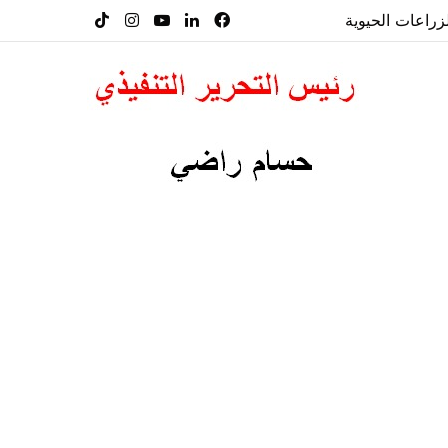
راعات الحيوية
فيسبوك
لينكدإن
‫YouTube
انستقرام
‫TikTok