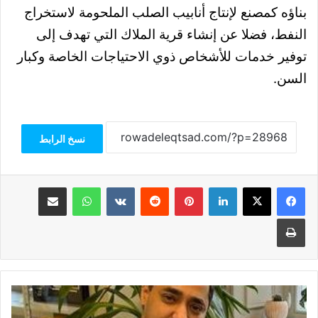
بناؤه كمصنع لإنتاج أنابيب الصلب الملحومة لاستخراج
النفط، فضلا عن إنشاء قرية الملاك التي تهدف إلى
توفير خدمات للأشخاص ذوي الاحتياجات الخاصة وكبار
السن.
نسخ الرابط
فيسبوك
‫X
لينكدإن
بينتيريست
واتساب
مشاركة عبر البريد
طباعة
محمود
محسن