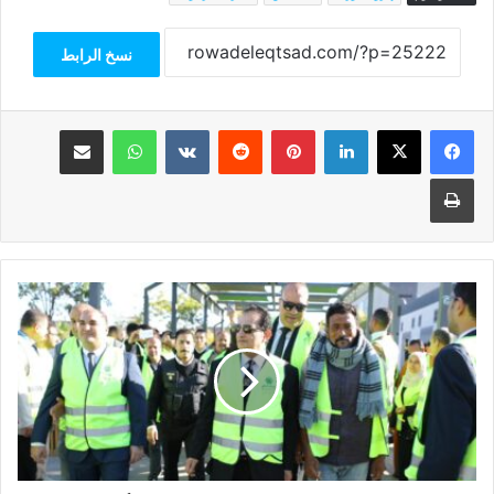
نسخ الرابط
فيسبوك
‫X
لينكدإن
بينتيريست
واتساب
مشاركة عبر البريد
طباعة
توافد
كثيف
على
التصويت
في
الانتخابات
الرئاسية
بلجان
كفر