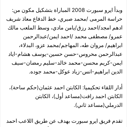
وبدأ ايرو سبورت 2008 المباراة بتشكيل مكون من:
حراسة المرمى /محمد صبري،
خط الدفاع معاذ شريف
ادهم امجد/احمد رزق/يامن مادي،
وسط الملعب مالك
عمرو/ مصطفى محمد /احمد ايمن/عبدالرحمن
ابراهيم/ مروان طه،
المهاجم/محمد عزو،
البدلاء،
عبدالرحمن محروس-حسن حسين-يوسف هشام-اياد
ايمن-كريم محسن-محمد خالد-سليم رمضان-سيف
الدين ابراهيم-انس-زياد عوكل-محمد جوده.
أدار اللقاء تحكيميا:
الكابتن احمد عثمان(حكم ساحة)،
الكابتن احمد رافت(مساعد أول)،
الكابتن
الدرملي(مساعد ثاني).
تقدم فريق ايرو سبورت بهدف عن طريق اللاعب احمد