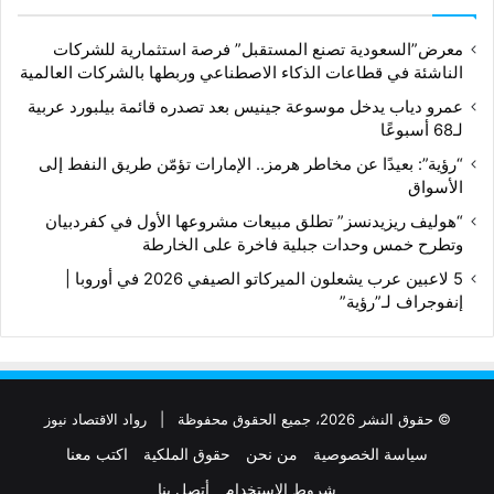
معرض”السعودية تصنع المستقبل” فرصة استثمارية للشركات
الناشئة في قطاعات الذكاء الاصطناعي وربطها بالشركات العالمية
عمرو دياب يدخل موسوعة جينيس بعد تصدره قائمة بيلبورد عربية
لـ68 أسبوعًا
“رؤية”: بعيدًا عن مخاطر هرمز.. الإمارات تؤمّن طريق النفط إلى
الأسواق
“هوليف ريزيدنسز” تطلق مبيعات مشروعها الأول في كفردبيان
وتطرح خمس وحدات جبلية فاخرة على الخارطة
5 لاعبين عرب يشعلون الميركاتو الصيفي 2026 في أوروبا |
إنفوجراف لـ”رؤية”
© حقوق النشر 2026، جميع الحقوق محفوظة |
رواد الاقتصاد نيوز
سياسة الخصوصية
من نحن
حقوق الملكية
اكتب معنا
شروط الإستخدام
أتصل بنا