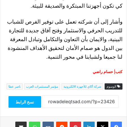
كي تكون أجهزتنا المبتكرة والصديقة للبيئة.
وأشار إلى أن شركته تعمل على توفير الفرص للشباب
للتدريب الحرفي والاستثمار وفتح آفاق جديدة للتجارة
البينية،
والايمان بأن التعاون والتكامل وتبادل المعرفة
بين الدول هو صمام الأمان لتحقيق الأهداف المنشودة
لنا جميعا ولشبابنا في محور التنمية.
كتب| حسام راضي
الوسوم
شركة أكاي للأجهزة الالكترونية
مؤتمر المستثمرات العرب
ناصر عطا
نسخ الرابط
فيسبوك
‫X
لينكدإن
بينتيريست
واتساب
مشاركة عبر البريد