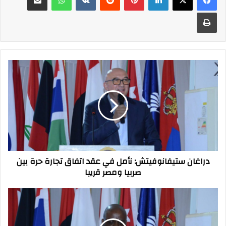
طباعة
دراغان
ستيفانوفيتش:
نأمل
في
عقد
اتفاق
تجارة
حرة
بين
دراغان ستيفانوفيتش: نأمل في عقد اتفاق تجارة حرة بين
صربيا
صربيا ومصر قريبا
ومصر
قريبا
مسؤول
بزيمبابوي
يؤكد
على