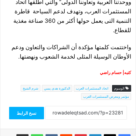
ووحدتنا العربية وتعاوننا الدولى” والتي أطلقها اتحاد
المستثمرات العرب، وتهدف لدعم السياحة قاطرة
التنمية التى يعمل حولها أكثر من 360 صناعة مغذية
للقطاع.
واختتمت كلمتها مؤكدة أن الشراكات والتعاون ودعم
الأوطان الوسيلة المثلى لخدمة الشعوب ونهضتها.
كتبه| حسام راضي
الوسوم
اتحاد المستثمرات العرب
الدكتورة هدى يسي
شرم الشيخ
مؤتمر ومعرض المستثمرات العرب
نسخ الرابط
فيسبوك
‫X
لينكدإن
بينتيريست
واتساب
مشاركة عبر البريد