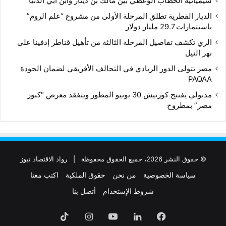
سيميائية الخطاب الوعظي بين مالك بن دينار وابن أبي الدنيا
الديار القطرية تطلق المرحلة الأولى من مشروع “علم الروم”
باستثمارات 29.7 مليار دولار
الري تكشف تفاصيل المرحلة الثالثة من تأهيل قناطر إدفينا على
نهر النيل
مصر تتولى الدور الريادي في التحالف الأفريقي لضمان الجودة
PAQAA
مدبولي يفتتح كورنيش 30 يونيو المطور ويتفقد معرض “كنوز
مصر” بمطروح
© حقوق النشر 2026، جميع الحقوق محفوظة |
رواد الاقتصاد نيوز
سياسة الخصوصية
من نحن
حقوق الملكية
اكتب معنا
شروط الإستخدام
أتصل بنا
فيسبوك
لينكدإن
‫YouTube
انستقرام
‫TikTok