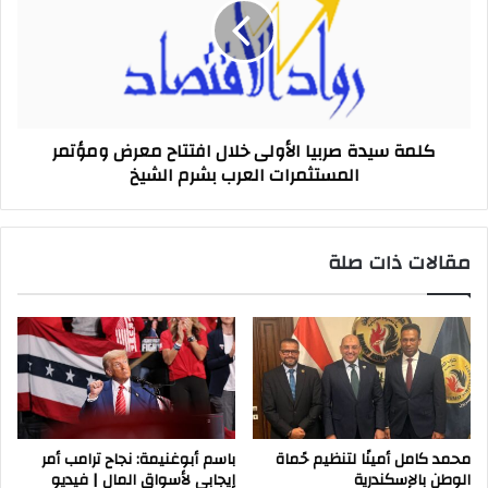
الأولى
خلال
افتتاح
معرض
ومؤتمر
المستثمرات
كلمة سيدة صربيا الأولى خلال افتتاح معرض ومؤتمر
العرب
المستثمرات العرب بشرم الشيخ
بشرم
الشيخ
مقالات ذات صلة
محمد كامل أمينًا لتنظيم حًماة
باسم أبوغنيمة: نجاح ترامب أمر
الوطن بالإسكندرية
إيجابي لأسواق المال | فيديو