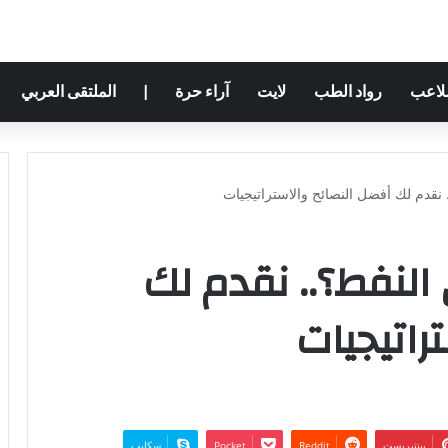
ملاعب
رواد الطب
لايت
آراء حرة
|
الملتقى العربي
. نقدم لك أفضل النصائح والاستراتيجيات
النفط؟.. نقدم لك
راتيجيات
بينتيريست
‫Pocket
سكايب