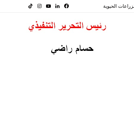
راعات الحيوية
فيسبوك
لينكدإن
‫YouTube
انستقرام
‫TikTok