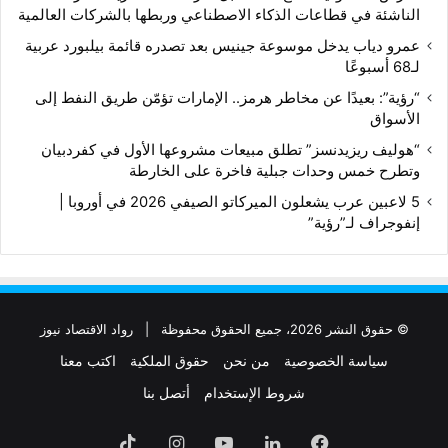
الناشئة في قطاعات الذكاء الاصطناعي وربطها بالشركات العالمية
عمرو دياب يدخل موسوعة جينيس بعد تصدره قائمة بيلبورد عربية
لـ68 أسبوعًا
“رؤية”: بعيدًا عن مخاطر هرمز.. الإمارات تؤمّن طريق النفط إلى
الأسواق
“هوليف ريزيدنسز” تطلق مبيعات مشروعها الأول في كفردبيان
وتطرح خمس وحدات جبلية فاخرة على الخارطة
5 لاعبين عرب يشعلون الميركاتو الصيفي 2026 في أوروبا |
إنفوجراف لـ”رؤية”
© حقوق النشر 2026، جميع الحقوق محفوظة |
رواد الاقتصاد نيوز
سياسة الخصوصية
من نحن
حقوق الملكية
اكتب معنا
شروط الإستخدام
أتصل بنا
فيسبوك
لينكدإن
‫YouTube
انستقرام
‫TikTok