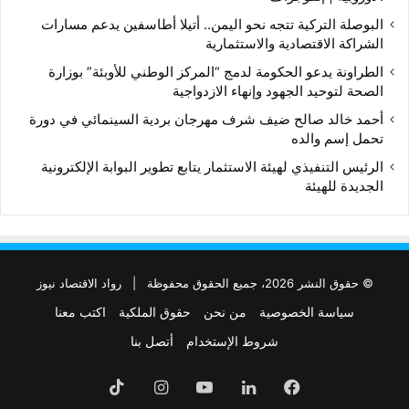
البوصلة التركية تتجه نحو اليمن.. أتيلا أطاسفين يدعم مسارات
الشراكة الاقتصادية والاستثمارية
الطراونة يدعو الحكومة لدمج “المركز الوطني للأوبئة” بوزارة
الصحة لتوحيد الجهود وإنهاء الازدواجية
أحمد خالد صالح ضيف شرف مهرجان بردية السينمائي في دورة
تحمل إسم والده
الرئيس التنفيذي لهيئة الاستثمار يتابع تطوير البوابة الإلكترونية
الجديدة للهيئة
© حقوق النشر 2026، جميع الحقوق محفوظة |
رواد الاقتصاد نيوز
سياسة الخصوصية
من نحن
حقوق الملكية
اكتب معنا
شروط الإستخدام
أتصل بنا
فيسبوك
لينكدإن
‫YouTube
انستقرام
‫TikTok