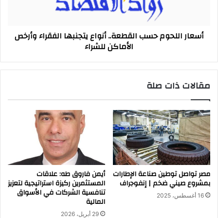
الفقراء
وأرخص
الأماكن
أسعار اللحوم حسب القطعة.. أنواع يتجنبها الفقراء وأرخص
للشراء
الأماكن للشراء
مقالات ذات صلة
مصر تواصل توطين صناعة الإطارات
أيمن فاروق طه: علاقات
بمشروع صيني ضخم | إنفوجراف
المستثمرين ركيزة استراتيجية لتعزيز
تنافسية الشركات في الأسواق
16 أغسطس، 2025
المالية
29 أبريل، 2026