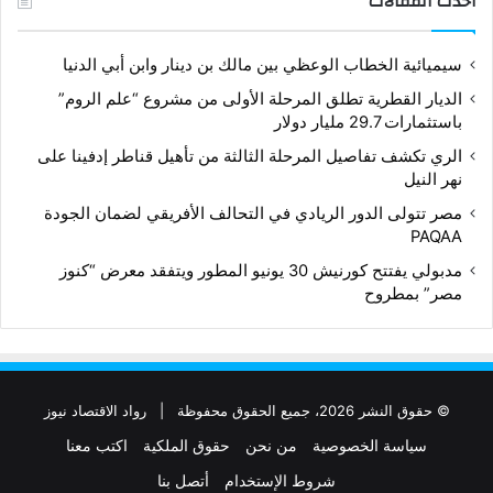
أحدث المقالات
سيميائية الخطاب الوعظي بين مالك بن دينار وابن أبي الدنيا
الديار القطرية تطلق المرحلة الأولى من مشروع “علم الروم”
باستثمارات 29.7 مليار دولار
الري تكشف تفاصيل المرحلة الثالثة من تأهيل قناطر إدفينا على
نهر النيل
مصر تتولى الدور الريادي في التحالف الأفريقي لضمان الجودة
PAQAA
مدبولي يفتتح كورنيش 30 يونيو المطور ويتفقد معرض “كنوز
مصر” بمطروح
© حقوق النشر 2026، جميع الحقوق محفوظة |
رواد الاقتصاد نيوز
سياسة الخصوصية
من نحن
حقوق الملكية
اكتب معنا
شروط الإستخدام
أتصل بنا