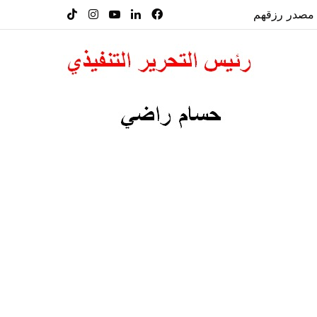
فيسبوك
لينكدإن
‫YouTube
انستقرام
‫TikTok