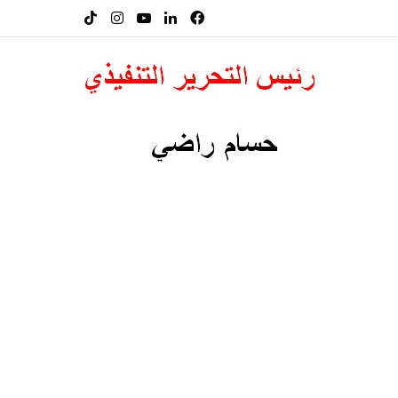
فيسبوك
لينكدإن
‫YouTube
انستقرام
‫TikTok