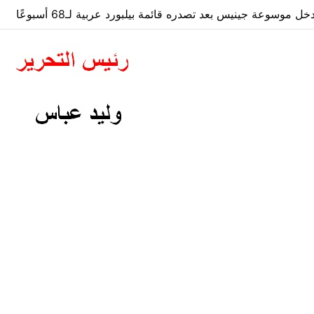
 موسوعة جينيس بعد تصدره قائمة بيلبورد عربية لـ68 أسبوعًا