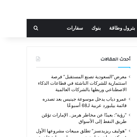
بحث عن
بترول وطاقة
بنوك
سفارات
أحدث المقالات
معرض”السعودية تصنع المستقبل” فرصة
استثمارية للشركات الناشئة في قطاعات الذكاء
الاصطناعي وربطها بالشركات العالمية
عمرو دياب يدخل موسوعة جينيس بعد تصدره
قائمة بيلبورد عربية لـ68 أسبوعًا
“رؤية”: بعيدًا عن مخاطر هرمز.. الإمارات تؤمّن
طريق النفط إلى الأسواق
“هوليف ريزيدنسز” تطلق مبيعات مشروعها الأول