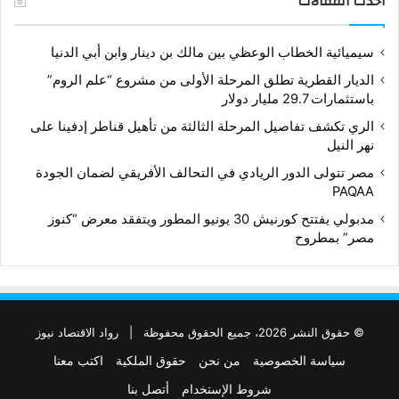
أحدث المقالات
سيميائية الخطاب الوعظي بين مالك بن دينار وابن أبي الدنيا
الديار القطرية تطلق المرحلة الأولى من مشروع “علم الروم”
باستثمارات 29.7 مليار دولار
الري تكشف تفاصيل المرحلة الثالثة من تأهيل قناطر إدفينا على
نهر النيل
مصر تتولى الدور الريادي في التحالف الأفريقي لضمان الجودة
PAQAA
مدبولي يفتتح كورنيش 30 يونيو المطور ويتفقد معرض “كنوز
مصر” بمطروح
© حقوق النشر 2026، جميع الحقوق محفوظة |
رواد الاقتصاد نيوز
سياسة الخصوصية
من نحن
حقوق الملكية
اكتب معنا
شروط الإستخدام
أتصل بنا