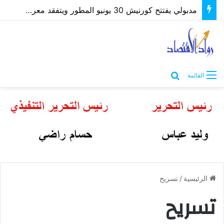
مدبولي يفتتح كورنيش 30 يونيو المطور ويتفقد معرض “كنوز مصر” بمطروح
بحث عن
القائمة
الرئيسية
/
تسريح
تسريح