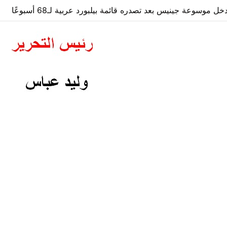
 موسوعة جينيس بعد تصدره قائمة بيلبورد عربية لـ68 أسبوعًا