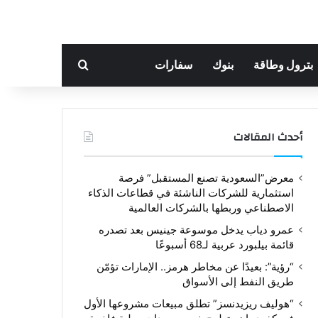
بحث عن
بترول وطاقة
بنوك
سفارات
أحدث المقالات
معرض”السعودية تصنع المستقبل” فرصة
استثمارية للشركات الناشئة في قطاعات الذكاء
الاصطناعي وربطها بالشركات العالمية
عمرو دياب يدخل موسوعة جينيس بعد تصدره
قائمة بيلبورد عربية لـ68 أسبوعًا
“رؤية”: بعيدًا عن مخاطر هرمز.. الإمارات تؤمّن
طريق النفط إلى الأسواق
“هوليف ريزيدنسز” تطلق مبيعات مشروعها الأول