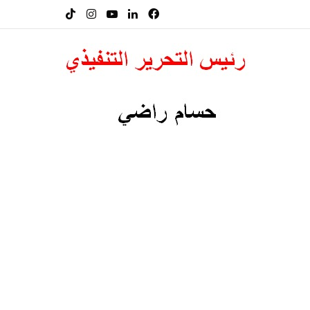
فيسبوك
لينكدإن
‫YouTube
انستقرام
‫TikTok