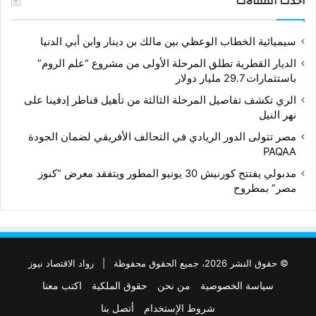
أحدث المقالات
سيميائية الخطاب الوعظي بين مالك بن دينار وابن أبي الدنيا
الديار القطرية تطلق المرحلة الأولى من مشروع “علم الروم”
باستثمارات 29.7 مليار دولار
الري تكشف تفاصيل المرحلة الثالثة من تأهيل قناطر إدفينا على
نهر النيل
مصر تتولى الدور الريادي في التحالف الأفريقي لضمان الجودة
PAQAA
مدبولي يفتتح كورنيش 30 يونيو المطور ويتفقد معرض “كنوز
مصر” بمطروح
© حقوق النشر 2026، جميع الحقوق محفوظة |
رواد الاقتصاد نيوز
سياسة الخصوصية
من نحن
حقوق الملكية
اكتب معنا
شروط الإستخدام
أتصل بنا