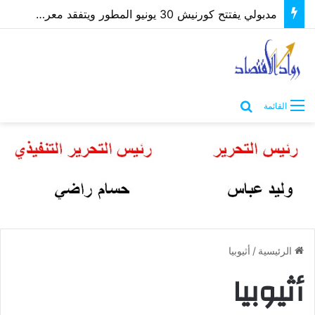
مدبولي يفتتح كورنيش 30 يونيو المطور ويتفقد معرض “كنوز مصر” بمطروح
بحث عن
القائمة
الرئيسية
/
أثيوبيا
أثيوبيا